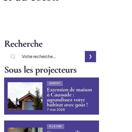
Recherche
Sous les projecteurs
HABITAT
Extension de maison
à Caussade :
agrandissez votre
habitat avec goût !
7 mai 2026
À LA UNE