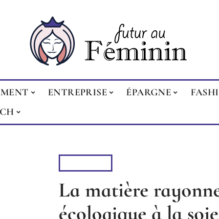
EMENT
ENTREPRISE
ÉPARGNE
FASH
ECH
FASHION
La matière rayonne 
écologique à la soi