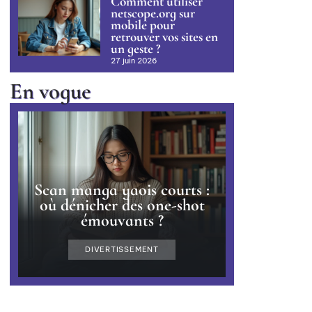
Comment utiliser
netscope.org sur
mobile pour
retrouver vos sites en
un geste ?
27 juin 2026
En vogue
Scan manga yaois courts :
où dénicher des one-shot
émouvants ?
DIVERTISSEMENT