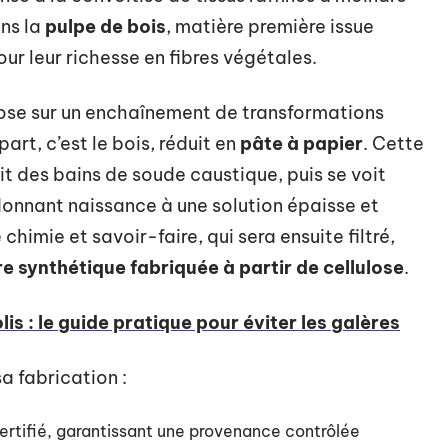
ns la
pulpe de bois
, matière première issue
r leur richesse en fibres végétales.
se sur un enchaînement de transformations
art, c’est le bois, réduit en
pâte à papier
. Cette
bit des bains de soude caustique, puis se voit
donnant naissance à une solution épaisse et
 chimie et savoir-faire, qui sera ensuite filtré,
re synthétique fabriquée à partir de cellulose
.
is : le guide pratique pour éviter les galères
a fabrication :
ertifié, garantissant une provenance contrôlée