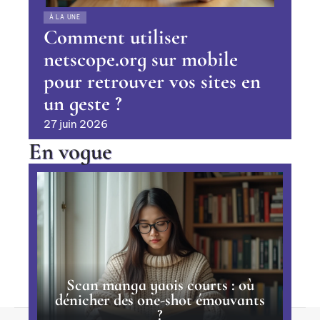
À LA UNE
Comment utiliser
netscope.org sur mobile
pour retrouver vos sites en
un geste ?
27 juin 2026
En vogue
Scan manga yaois courts : où
dénicher des one-shot émouvants
?