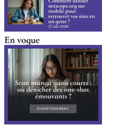
Comment utiliser
netscope.org sur
mobile pour
retrouver vos sites en
un geste ?
27 juin 2026
En vogue
Scan manga yaois courts :
où dénicher des one-shot
émouvants ?
DIVERTISSEMENT