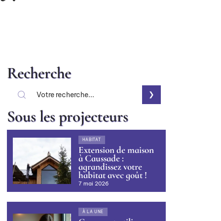
Recherche
Sous les projecteurs
HABITAT
Extension de maison
à Caussade :
agrandissez votre
habitat avec goût !
7 mai 2026
À LA UNE