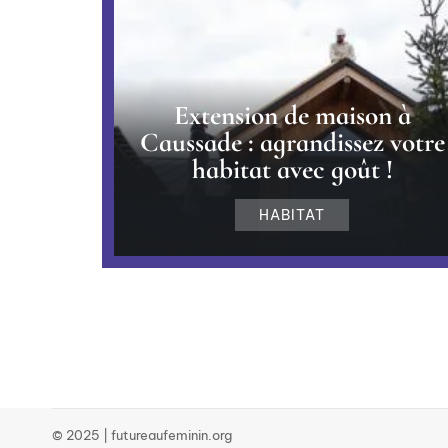
Extension de maison à
Caussade : agrandissez votre
habitat avec goût !
HABITAT
© 2025 | futureaufeminin.org