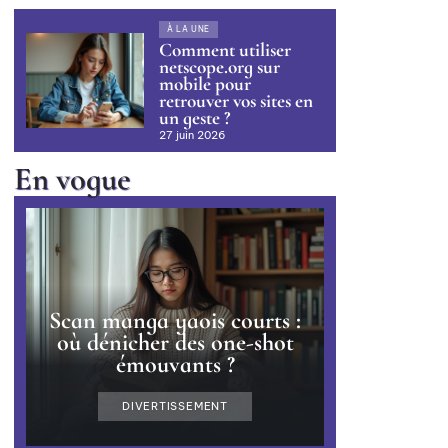
À LA UNE
Comment utiliser
netscope.org sur
mobile pour
retrouver vos sites en
un geste ?
27 juin 2026
En vogue
Scan manga yaois courts :
où dénicher des one-shot
émouvants ?
DIVERTISSEMENT