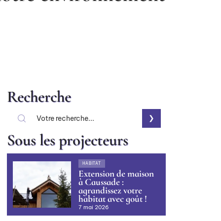
Recherche
Sous les projecteurs
HABITAT
Extension de maison
à Caussade :
agrandissez votre
habitat avec goût !
7 mai 2026