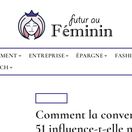
EMENT
ENTREPRISE
ÉPARGNE
FASH
ECH
À LA UNE
Comment la convent
51 influence-t-elle