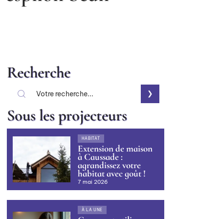
Recherche
Sous les projecteurs
HABITAT
Extension de maison
à Caussade :
agrandissez votre
habitat avec goût !
7 mai 2026
À LA UNE