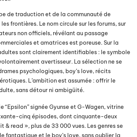
oupe de traduction et de la communauté de
les frontières. Le nom circule sur les forums, sur
ateurs non officiels, révélant au passage
mmerciales et amatrices est poreuse. Sur la
dultes sont clairement identifiables : le symbole
volontairement avertisseur. La sélection ne se
 drames psychologiques, boy’s love, récits
érotiques. L’ambition est assumée : offrir le
ulte, sans détour ni ambigüité.
ie “Epsilon” signée Gyunse et G-Wagen, vitrine
oixante-cinq épisodes, dont cinquante-deux
t & read », plus de 33 000 vues. Les genres se
e fantastique et le boy’s love, sans oublier la