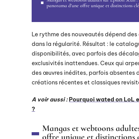
Mangas et webtoons adultes sur Epsilon Scan :
panorama d’une offre unique et distinctions clé
Le rythme des nouveautés dépend des é
dans la régularité. Résultat : le catalo
disponibilités, avec parfois des décal
exclusivités inattendues. Ceux qui arp
des œuvres inédites, parfois absentes des
créations récentes et classiques revisi
A voir aussi :
Pourquoi wated on LoL e
?
Mangas et webtoons adultes
offre unique et distinctions 