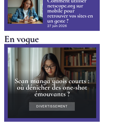
Comment utiliser
netscope.org sur
mobile pour
retrouver vos sites en
un geste ?
27 juin 2026
En vogue
Scan manga yaois courts :
où dénicher des one-shot
émouvants ?
DIVERTISSEMENT